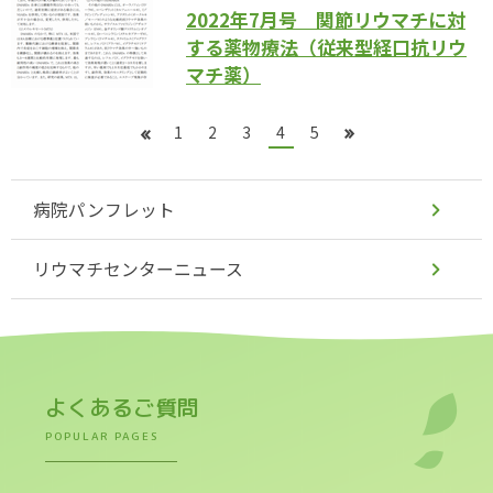
2022年7月号 関節リウマチに対
する薬物療法（従来型経口抗リウ
マチ薬）
1
2
3
4
5
病院パンフレット
リウマチセンターニュース
よくあるご質問
POPULAR PAGES